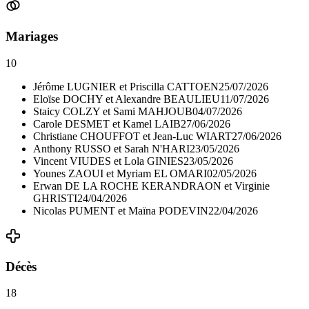
Mariages
10
Jérôme LUGNIER et Priscilla CATTOEN
25/07/2026
Eloïse DOCHY et Alexandre BEAULIEU
11/07/2026
Staicy COLZY et Sami MAHJOUB
04/07/2026
Carole DESMET et Kamel LAIB
27/06/2026
Christiane CHOUFFOT et Jean-Luc WIART
27/06/2026
Anthony RUSSO et Sarah N'HARI
23/05/2026
Vincent VIUDES et Lola GINIES
23/05/2026
Younes ZAOUI et Myriam EL OMARI
02/05/2026
Erwan DE LA ROCHE KERANDRAON et Virginie
GHRISTI
24/04/2026
Nicolas PUMENT et Maïna PODEVIN
22/04/2026
Décès
18